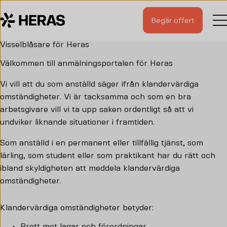
Begär offert
Visselblåsare för Heras
Välkommen till anmälningsportalen för Heras
Vi vill att du som anställd säger ifrån klandervärdiga
omständigheter. Vi är tacksamma och som en bra
arbetsgivare vill vi ta upp saken ordentligt så att vi
undviker liknande situationer i framtiden.
Som anställd i en permanent eller tillfällig tjänst, som
lärling, som student eller som praktikant har du rätt och
ibland skyldigheten att meddela klandervärdiga
omständigheter.
Klandervärdiga omständigheter betyder:
Brott mot lagar och förordningar