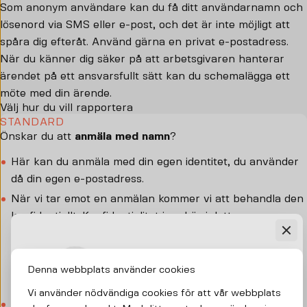
Som anonym användare kan du få ditt användarnamn och
lösenord via SMS eller e-post, och det är inte möjligt att
spåra dig efteråt. Använd gärna en privat e-postadress.
När du känner dig säker på att arbetsgivaren hanterar
ärendet på ett ansvarsfullt sätt kan du schemalägga ett
möte med din ärende.
Välj hur du vill rapportera
STANDARD
Önskar du att
anmäla med namn
?
Här kan du anmäla med din egen identitet, du använder
då din egen e-postadress.
När vi tar emot en anmälan kommer vi att behandla den
konfidentiellt. Konfidentialitet innebär i detta
sammanhang att identiteten på den som anmäler och
den eller de som eventuellt anmäls inte kommer att
göras känd för fler personer än vad som är nödvändigt
Denna webbplats använder cookies
för den fortsatta handläggningen av ärendet.
Vi använder nödvändiga cookies för att vår webbplats
Du kommer att få användarnamn och lösenord för