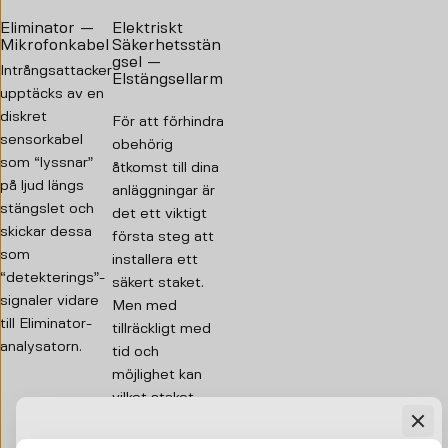
Eliminator —
Elektriskt
Mikrofonkabel
Säkerhetsstän
gsel —
Intrångsattacker
Elstängsellarm
upptäcks av en
diskret
För att förhindra
sensorkabel
obehörig
som “lyssnar”
åtkomst till dina
på ljud längs
anläggningar är
stängslet och
det ett viktigt
skickar dessa
första steg att
som
installera ett
“detekterings”-
säkert staket.
signaler vidare
Men med
till Eliminator-
tillräckligt med
analysatorn.
tid och
möjlighet kan
vilket staket
som helst
övervinnas.