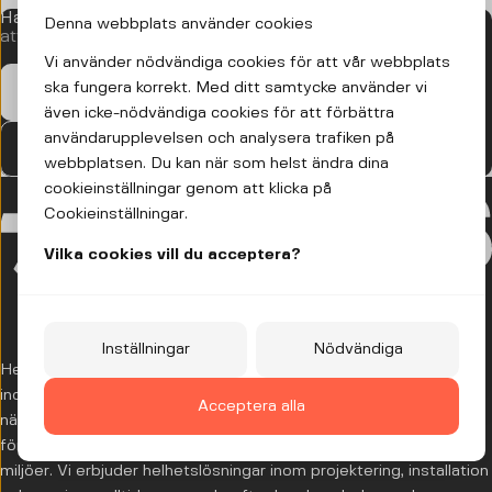
Har du ett säkerhetsbehov?
Vi hjälper dig
Denna webbplats använder cookies
att hitta rätt.
Vi använder nödvändiga cookies för att vår webbplats
ska fungera korrekt. Med ditt samtycke använder vi
Kontakta oss
Begär offert
även icke-nödvändiga cookies för att förbättra
användarupplevelsen och analysera trafiken på
Hitta lokala butiker och kontor
webbplatsen. Du kan när som helst ändra dina
cookieinställningar genom att klicka på
Vi blir Heras
Cookieinställningar.
HedaHeras, Great Security och Norrlarm samlas nu
Vilka cookies vill du acceptera?
under ett gemensamt namn –
Heras
. Tillsammans
stärker vi vårt erbjudande och skapar en ledande
helhetsleverantör inom integrerade säkerhetslösningar
Inställningar
Nödvändiga
och områdesskydd i Sverige och Europa. Välkommen till
Heras är en ledande leverantör av kompletta 360°-lösningar
nya Heras.
inom områdesskydd och teknisk säkerhet i Europa. Med lokal
Acceptera alla
närvaro, bred erfarenhet och specialistkompetens hjälper vi
företag och verksamheter att skapa säkra och driftsäkra
miljöer. Vi erbjuder helhetslösningar inom projektering, installation